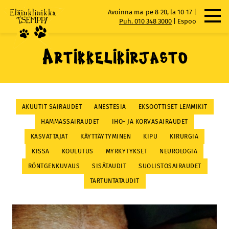
Skip
Avoinna ma-pe 8-20, la 10-17 |
to
Puh. 010 348 3000
|
Espoo
content
Artikkelikirjasto
AKUUTIT SAIRAUDET
ANESTESIA
EKSOOTTISET LEMMIKIT
HAMMASSAIRAUDET
IHO- JA KORVASAIRAUDET
KASVATTAJAT
KÄYTTÄYTYMINEN
KIPU
KIRURGIA
KISSA
KOULUTUS
MYRKYTYKSET
NEUROLOGIA
RÖNTGENKUVAUS
SISÄTAUDIT
SUOLISTOSAIRAUDET
TARTUNTATAUDIT