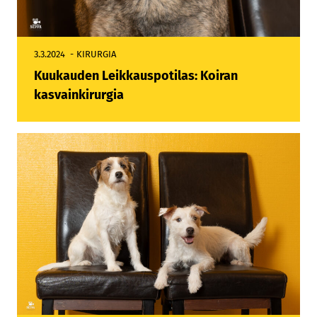
3.3.2024
KIRURGIA
Kuukauden Leikkauspotilas: Koiran
kasvainkirurgia