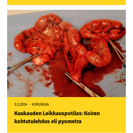
3.3.2024
KIRURGIA
Kuukauden Leikkauspotilas: Koiran
kohtutulehdus eli pyometra