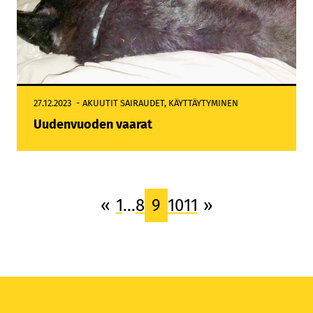
27.12.2023
AKUUTIT SAIRAUDET
, 
KÄYTTÄYTYMINEN
Uudenvuoden vaarat
«
1
…
8
9
10
11
»