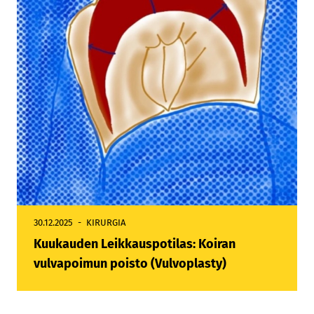
30.12.2025
KIRURGIA
Kuukauden Leikkauspotilas: Koiran
vulvapoimun poisto (Vulvoplasty)