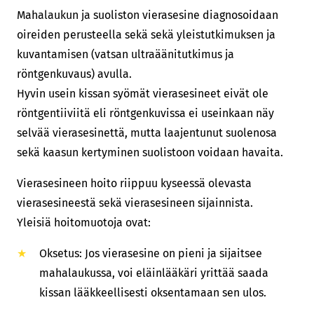
Mahalaukun ja suoliston vierasesine diagnosoidaan
oireiden perusteella sekä sekä yleistutkimuksen ja
kuvantamisen (vatsan ultraäänitutkimus ja
röntgenkuvaus) avulla.
Hyvin usein kissan syömät vierasesineet eivät ole
röntgentiiviitä eli röntgenkuvissa ei useinkaan näy
selvää vierasesinettä, mutta laajentunut suolenosa
sekä kaasun kertyminen suolistoon voidaan havaita.
Vierasesineen hoito riippuu kyseessä olevasta
vierasesineestä sekä vierasesineen sijainnista.
Yleisiä hoitomuotoja ovat:
Oksetus: Jos vierasesine on pieni ja sijaitsee
mahalaukussa, voi eläinlääkäri yrittää saada
kissan lääkkeellisesti oksentamaan sen ulos.