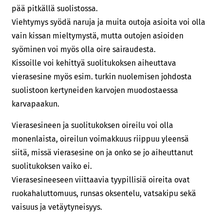
pää pitkällä suolistossa.
Viehtymys syödä naruja ja muita outoja asioita voi olla
vain kissan mieltymystä, mutta outojen asioiden
syöminen voi myös olla oire sairaudesta.
Kissoille voi kehittyä suolitukoksen aiheuttava
vierasesine myös esim. turkin nuolemisen johdosta
suolistoon kertyneiden karvojen muodostaessa
karvapaakun.
Vierasesineen ja suolitukoksen oireilu voi olla
monenlaista, oireilun voimakkuus riippuu yleensä
siitä, missä vierasesine on ja onko se jo aiheuttanut
suolitukoksen vaiko ei.
Vierasesineeseen viittaavia tyypillisiä oireita ovat
ruokahaluttomuus, runsas oksentelu, vatsakipu sekä
vaisuus ja vetäytyneisyys.