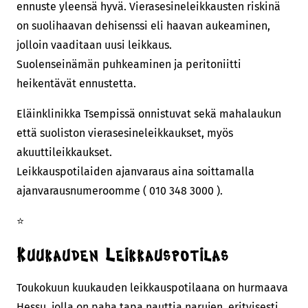
ennuste yleensä hyvä. Vierasesineleikkausten riskinä
on suolihaavan dehisenssi eli haavan aukeaminen,
jolloin vaaditaan uusi leikkaus.
Suolenseinämän puhkeaminen ja peritoniitti
heikentävät ennustetta.
Eläinklinikka Tsempissä onnistuvat sekä mahalaukun
että suoliston vierasesineleikkaukset, myös
akuuttileikkaukset.
Leikkauspotilaiden ajanvaraus aina soittamalla
ajanvarausnumeroomme ( 010 348 3000 ).
⭐
Kuukauden Leikkauspotilas
Toukokuun kuukauden leikkauspotilaana on hurmaava
Hessu, jolla on paha tapa nauttia narujen, erityisesti