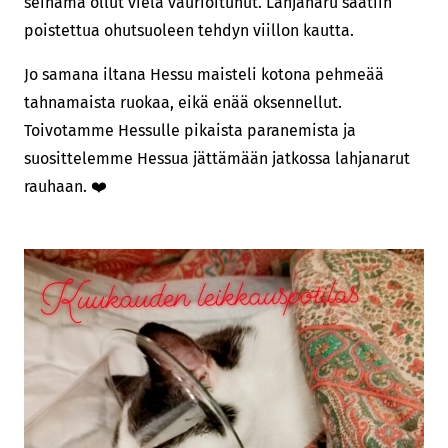
seinämä ollut vielä vaurioitunut. Lahjanaru saatiin
poistettua ohutsuoleen tehdyn viillon kautta.
Jo samana iltana Hessu maisteli kotona pehmeää
tahnamaista ruokaa, eikä enää oksennellut.
Toivotamme Hessulle pikaista paranemista ja
suosittelemme Hessua jättämään jatkossa lahjanarut
rauhaan. ❤️