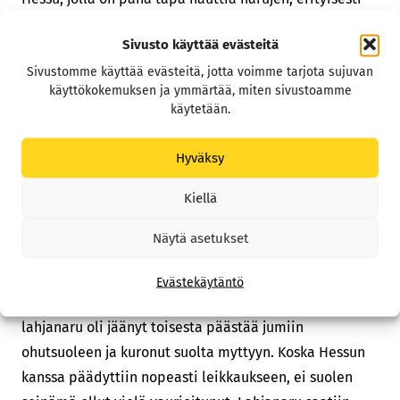
lahjanarujen pureskelusta ja syömisestä.
Sivusto käyttää evästeitä
Hessu oli kotona ollut vaisu ja ruokahaluton ja
Sivustomme käyttää evästeitä, jotta voimme tarjota sujuvan
oksennellut runsaasti. Tutkimuksissa ei
käyttökokemuksen ja ymmärtää, miten sivustoamme
käytetään.
röntgenkuvassa, eikä ultraäänitutkimuksessa nähty
varmuudella vierasesinettä/suolitukosta, mutta
Hyväksy
palpaatiossa suolessa tuntui kiinteä möykky ja Hessu
aristeli hieman vatsan palpaatiota. Koska Hessun
Kiellä
viehtymys lahjanaruihin oli tiedossa ja Hessun
oksentelu oli hyvin voimakasta, päädyttiin
Näytä asetukset
leikkaukseen.
Evästekäytäntö
Leikkauksessa todettiin lineaarinen vierasesine eli
lahjanaru oli jäänyt toisesta päästää jumiin
ohutsuoleen ja kuronut suolta myttyyn. Koska Hessun
kanssa päädyttiin nopeasti leikkaukseen, ei suolen