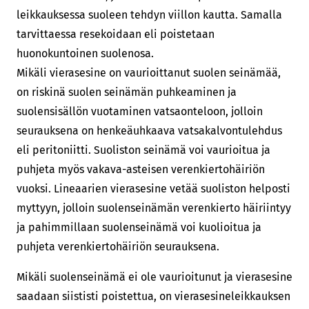
leikkauksessa suoleen tehdyn viillon kautta. Samalla
tarvittaessa resekoidaan eli poistetaan
huonokuntoinen suolenosa.
Mikäli vierasesine on vaurioittanut suolen seinämää,
on riskinä suolen seinämän puhkeaminen ja
suolensisällön vuotaminen vatsaonteloon, jolloin
seurauksena on henkeäuhkaava vatsakalvontulehdus
eli peritoniitti. Suoliston seinämä voi vaurioitua ja
puhjeta myös vakava-asteisen verenkiertohäiriön
vuoksi. Lineaarien vierasesine vetää suoliston helposti
myttyyn, jolloin suolenseinämän verenkierto häiriintyy
ja pahimmillaan suolenseinämä voi kuolioitua ja
puhjeta verenkiertohäiriön seurauksena.
Mikäli suolenseinämä ei ole vaurioitunut ja vierasesine
saadaan siististi poistettua, on vierasesineleikkauksen