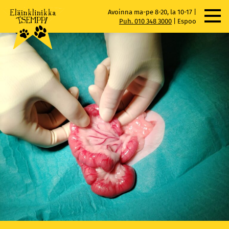
Skip
Avoinna ma-pe 8-20, la 10-17 |
to
Puh. 010 348 3000
|
Espoo
content