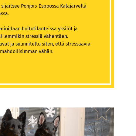
 sijaitsee Pohjois-Espoossa Kalajärvellä
ssa.
oidaan hoitotilanteissa yksilöt ja
ti lemmikin stressiä vähentäen.
vat ja suunniteltu siten, että stressaavia
en mahdollisimman vähän.