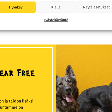
Hyväksy
Kiellä
Näytä asetukset
Lue lisää päivystyk
Evästekäytäntö
Fear Free
 ja taidon lisäksi
ökuntamme on