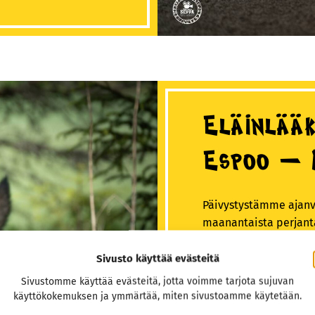
Eläinlääk
Espoo – 
Päivystystämme ajanv
maanantaista perjanta
Lauantaina päivystämm
Sivusto käyttää evästeitä
Suosittelemme soitt
Sivustomme käyttää evästeitä, jotta voimme tarjota sujuvan
eläinlääkäripäivysty
käyttökokemuksen ja ymmärtää, miten sivustoamme käytetään.
tuloonne.