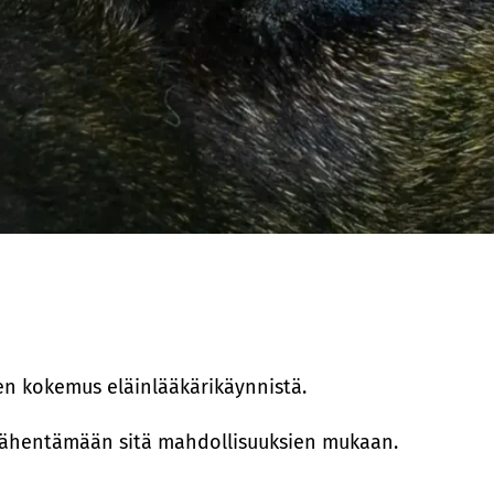
en kokemus eläinlääkärikäynnistä.
vähentämään sitä mahdollisuuksien mukaan.