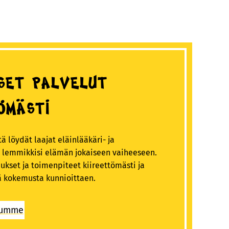
set palvelut
ömästi
ä löydät laajat eläinlääkäri- ja
t lemmikkisi elämän jokaiseen vaiheeseen.
kset ja toimenpiteet kiireettömästi ja
tä kokemusta kunnioittaen.
elumme