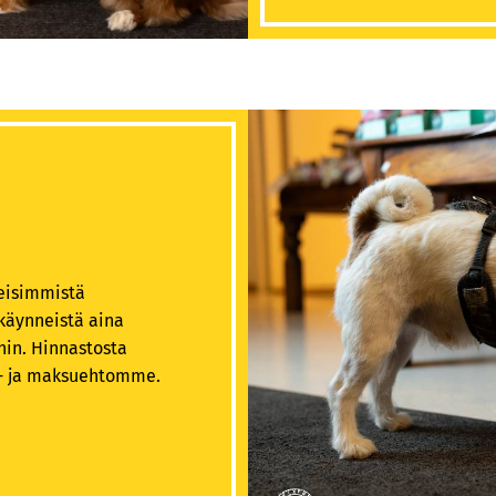
leisimmistä
käynneistä aina
in. Hinnastosta
s- ja maksuehtomme.