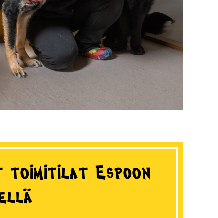
t toimitilat Espoon
ellä