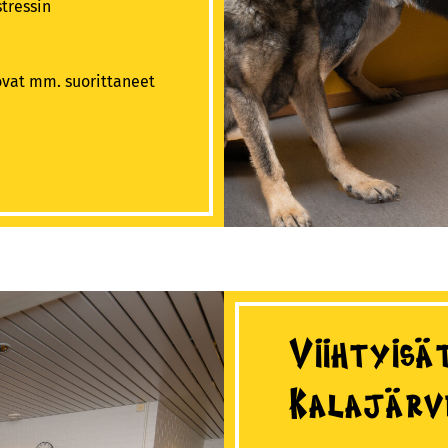
tressin
vat mm. suorittaneet
Viihtyisä
Kalajärv