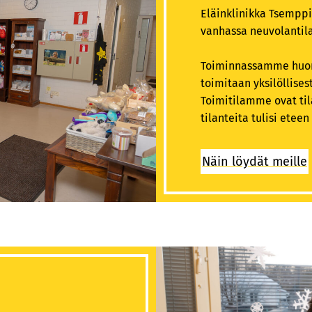
Eläinklinikka Tsemppi
vanhassa neuvolantila
Toiminnassamme huomi
toimitaan yksilöllises
Toimitilamme ovat tila
tilanteita tulisi ete
Näin löydät meille