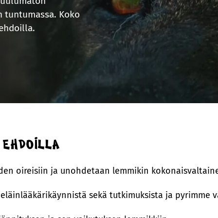
 kuulumaton
en tuntumassa. Koko
ehdoilla.
 ehdoilla
den oireisiin ja unohdetaan lemmikin kokonaisvaltain
läinlääkärikäynnistä sekä tutkimuksista ja pyrimme 