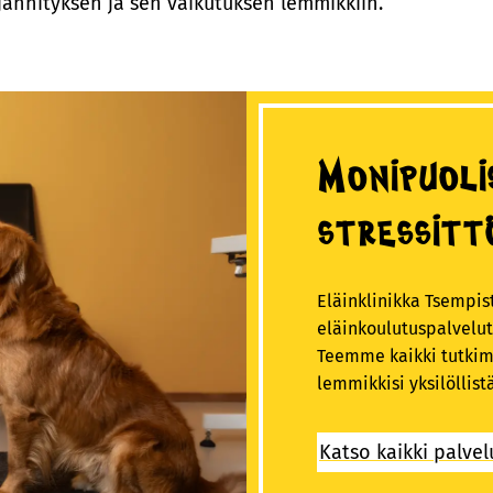
nnityksen ja sen vaikutuksen lemmikkiin.
Monipuoli
stressitt
Eläinklinikka Tsempist
eläinkoulutuspalvelu
Teemme kaikki tutkimu
lemmikkisi yksilöllis
Katso kaikki palv