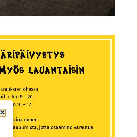
äripäivystys
Myös lauantaisin
arauksien ohessa
ihin klo 8 – 20.
e klo 10 – 17.
amaan aina ennen
kseen saapumista, jotta osaamme varautua