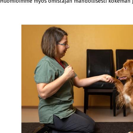
Huomioimme myös omistajan mahdollisesti kokeman jä