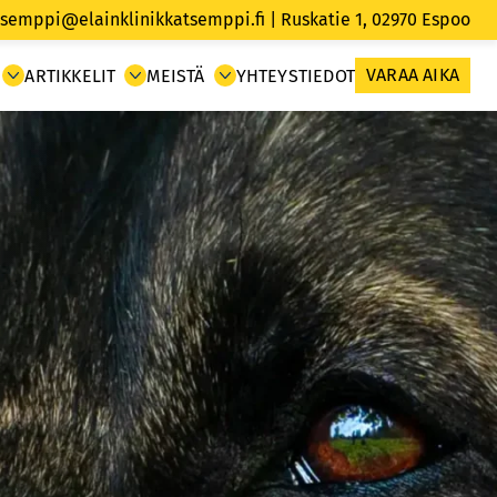
tsemppi@elainklinikkatsemppi.fi
| Ruskatie 1, 02970
Espoo
VARAA AIKA
ARTIKKELIT
MEISTÄ
YHTEYSTIEDOT