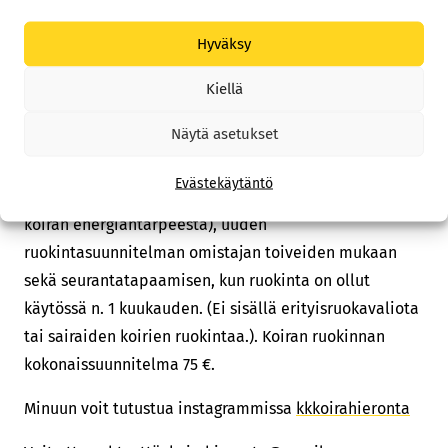
saa kyseisestä ruoasta ja saako se niitä riittävästi,
sekä vinkkejä ruokinnan puutteiden korjaukseen esim.
Hyväksy
ravintolisien avulla. Koiran nykyisen ruokavalion arvio
Kiellä
45 €.
Näytä asetukset
Mikäli haluat koirallesi ruokinnan
kokonaissuunnitelman, kattaa se koiran
Evästekäytäntö
kuntokartoituksen (jolla saadaan tarkempi arvio
koiran energiantarpeesta), uuden
ruokintasuunnitelman omistajan toiveiden mukaan
sekä seurantatapaamisen, kun ruokinta on ollut
käytössä n. 1 kuukauden. (Ei sisällä erityisruokavaliota
tai sairaiden koirien ruokintaa.). Koiran ruokinnan
kokonaissuunnitelma 75 €.
Minuun voit tutustua instagrammissa
kkkoirahieronta