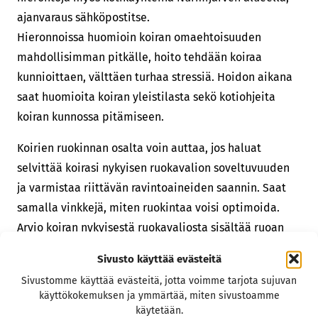
ajanvaraus sähköpostitse.
Hieronnoissa huomioin koiran omaehtoisuuden
mahdollisimman pitkälle, hoito tehdään koiraa
kunnioittaen, välttäen turhaa stressiä. Hoidon aikana
saat huomioita koiran yleistilasta sekö kotiohjeita
koiran kunnossa pitämiseen.
Koirien ruokinnan osalta voin auttaa, jos haluat
selvittää koirasi nykyisen ruokavalion soveltuvuuden
ja varmistaa riittävän ravintoaineiden saannin. Saat
samalla vinkkejä, miten ruokintaa voisi optimoida.
Arvio koiran nykyisestä ruokavaliosta sisältää ruoan
raaka-aineanalyysin, jotta ymmärrät mitä koirasi saa ja
Sivusto käyttää evästeitä
miksi. Omistajan kertoman perusteella arvioidaan
Sivustomme käyttää evästeitä, jotta voimme tarjota sujuvan
koiran energian tarve sekä lasketaan sopiva ruoka-
käyttökokemuksen ja ymmärtää, miten sivustoamme
annos. Saat myös analyysin, mitä ravintoaineita koirasi
käytetään.