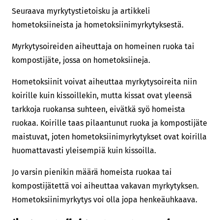
Seuraava myrkytystietoisku ja artikkeli
hometoksiineista ja hometoksiinimyrkytyksestä.
Myrkytysoireiden aiheuttaja on homeinen ruoka tai
kompostijäte, jossa on hometoksiineja.
Hometoksiinit voivat aiheuttaa myrkytysoireita niin
koirille kuin kissoillekin, mutta kissat ovat yleensä
tarkkoja ruokansa suhteen, eivätkä syö homeista
ruokaa. Koirille taas pilaantunut ruoka ja kompostijäte
maistuvat, joten hometoksiinimyrkytykset ovat koirilla
huomattavasti yleisempiä kuin kissoilla.
Jo varsin pienikin määrä homeista ruokaa tai
kompostijätettä voi aiheuttaa vakavan myrkytyksen.
Hometoksiinimyrkytys voi olla jopa henkeäuhkaava.