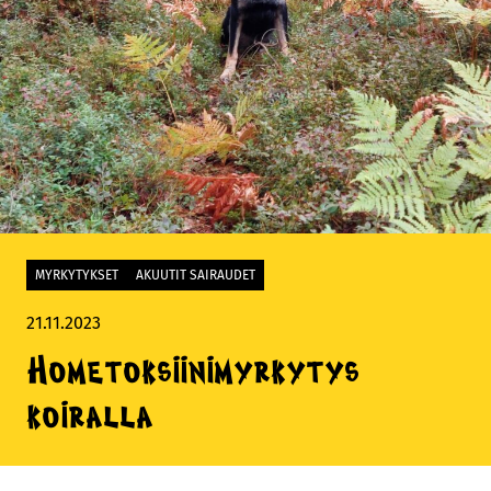
MYRKYTYKSET
AKUUTIT SAIRAUDET
21.11.2023
Hometoksiinimyrkytys
koiralla