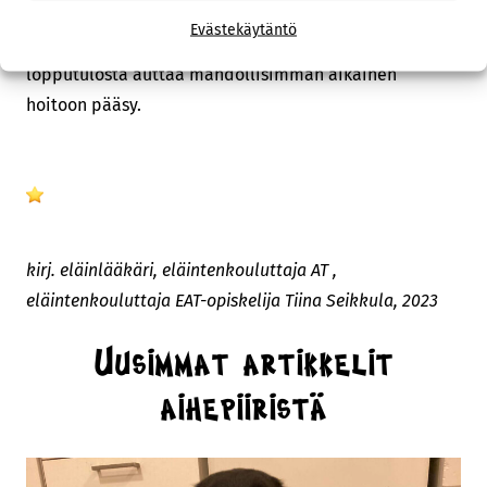
Evästekäytäntö
Kaikissa myrkytystapauksissa hoidon tehokkuutta ja
lopputulosta auttaa mahdollisimman aikainen
hoitoon pääsy.
kirj. eläinlääkäri, eläintenkouluttaja AT ,
eläintenkouluttaja EAT-opiskelija Tiina Seikkula, 2023
Uusimmat artikkelit
aihepiiristä