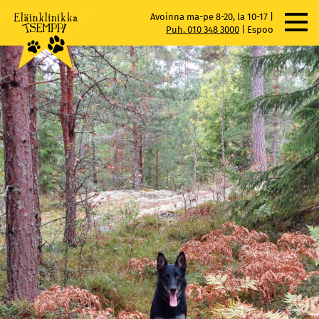
Skip
Avoinna ma-pe 8-20, la 10-17 |
to
Puh. 010 348 3000
|
Espoo
content