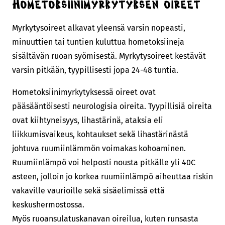
Hometoksiinimyrkytyksen oireet
Myrkytysoireet alkavat yleensä varsin nopeasti,
minuuttien tai tuntien kuluttua hometoksiineja
sisältävän ruoan syömisestä. Myrkytysoireet kestävät
varsin pitkään, tyypillisesti jopa 24-48 tuntia.
Hometoksiinimyrkytyksessä oireet ovat
pääsääntöisesti neurologisia oireita. Tyypillisiä oireita
ovat kiihtyneisyys, lihastärinä, ataksia eli
liikkumisvaikeus, kohtaukset sekä lihastärinästä
johtuva ruumiinlämmön voimakas kohoaminen.
Ruumiinlämpö voi helposti nousta pitkälle yli 40C
asteen, jolloin jo korkea ruumiinlämpö aiheuttaa riskin
vakaville vaurioille sekä sisäelimissä että
keskushermostossa.
Myös ruoansulatuskanavan oireilua, kuten runsasta