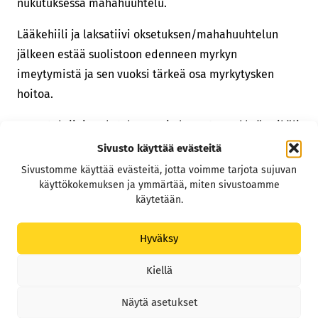
nukutuksessa mahahuuhtelu.
Lääkehiili ja laksatiivi oksetuksen/mahahuuhtelun
jälkeen estää suolistoon edenneen myrkyn
imeytymistä ja sen vuoksi tärkeä osa myrkytysken
hoitoa.
Hometoksiinimyrkytykseen ei ole vastamyrkkyä. Mikäli
potilaalla ilmenee jo neurologisia tai muita oireita,
Sivusto käyttää evästeitä
hoidetaan niitä oireenmukaisesti (lihastärinän hoito,
Sivustomme käyttää evästeitä, jotta voimme tarjota sujuvan
käyttökokemuksen ja ymmärtää, miten sivustoamme
kohtausten esto, ruumiinlämmön nousun hoito,
käytetään.
pahoinvoinninesto ym.). Vakava-asteinen
hometoksiinimyrkytys vaatii usein usemman päivän
Hyväksy
sairaalahoitoa.
Kiellä
Mikäli tiedät tai epäilet koirasi herkutelleen
kompostijätteellä tai homeisella ruoalla, ota
Näytä asetukset
pikaisesti yhteyttä eläinlääkäriin.