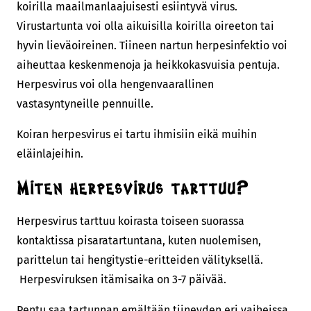
koirilla maailmanlaajuisesti esiintyvä virus.
Virustartunta voi olla aikuisilla koirilla oireeton tai
hyvin lieväoireinen. Tiineen nartun herpesinfektio voi
aiheuttaa keskenmenoja ja heikkokasvuisia pentuja.
Herpesvirus voi olla hengenvaarallinen
vastasyntyneille pennuille.
Koiran herpesvirus ei tartu ihmisiin eikä muihin
eläinlajeihin.
Miten herpesvirus tarttuu?
Herpesvirus tarttuu koirasta toiseen suorassa
kontaktissa pisaratartuntana, kuten nuolemisen,
parittelun tai hengitystie-eritteiden välityksellä.
Herpesviruksen itämisaika on 3-7 päivää.
Pentu saa tartunnan emältään tiineyden eri vaiheissa