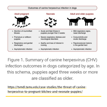
https://tvmdl.tamu.edu/case-studies/the-threat-of-canine-
herpesvirus-to-pregnant-bitches-and-neonate-puppies/