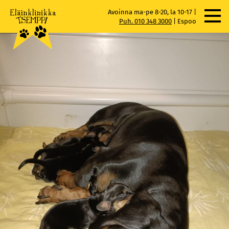
Skip
Avoinna ma-pe 8-20, la 10-17 |
to
Puh. 010 348 3000
|
Espoo
content