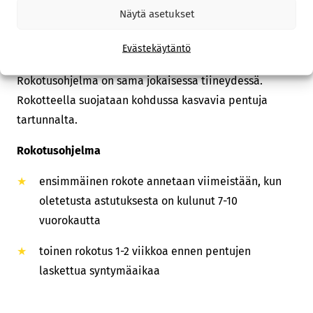
Rokotus
ohjelma
Näytä asetukset
Tiine narttu voidaan rokottaa herpesvirusta vastaan.
Evästekäytäntö
Rokotus annetaan kaksi kertaa tiineyden aikana.
Rokotusohjelma on sama jokaisessa tiineydessä.
Rokotteella suojataan kohdussa kasvavia pentuja
tartunnalta.
Rokotusohjelma
ensimmäinen rokote annetaan viimeistään, kun
oletetusta astutuksesta on kulunut 7-10
vuorokautta
toinen rokotus 1-2 viikkoa ennen pentujen
laskettua syntymäaikaa