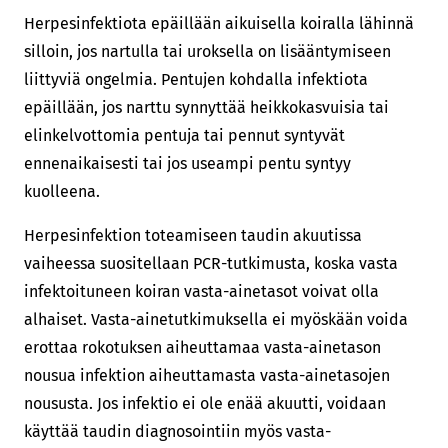
Herpesinfektiota epäillään aikuisella koiralla lähinnä
silloin, jos nartulla tai uroksella on lisääntymiseen
liittyviä ongelmia. Pentujen kohdalla infektiota
epäillään, jos narttu synnyttää heikkokasvuisia tai
elinkelvottomia pentuja tai pennut syntyvät
ennenaikaisesti tai jos useampi pentu syntyy
kuolleena.
Herpesinfektion toteamiseen taudin akuutissa
vaiheessa suositellaan PCR-tutkimusta, koska vasta
infektoituneen koiran vasta-ainetasot voivat olla
alhaiset. Vasta-ainetutkimuksella ei myöskään voida
erottaa rokotuksen aiheuttamaa vasta-ainetason
nousua infektion aiheuttamasta vasta-ainetasojen
noususta. Jos infektio ei ole enää akuutti, voidaan
käyttää taudin diagnosointiin myös vasta-