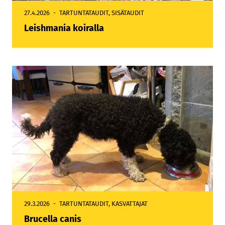
27.4.2026
TARTUNTATAUDIT
,
SISÄTAUDIT
Leishmania koiralla
29.3.2026
TARTUNTATAUDIT
,
KASVATTAJAT
Brucella canis