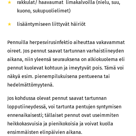
rakkulat/ haavaumat limakalvoilla (nielu, suu,
kuono, sukupuolielimet)
lisääntymiseen liittyvät häiriöt
Pennuilla herpesvirusinfektio aiheuttaa vakavammat
oireet. Jos pennut saavat tartunnan varhaistiineyden
aikana, niin yleensä seurauksena on alkiokuolema eli
pennut kuolevat kohtuun ja imeytyvät pois. Tämä voi
näkyä esim. pienempilukuisena pentueena tai
hedelmättömyytenä.
Jos kohdussa olevat pennut saavat tartunnan
lopputiineydessä, voi tartunta pentujen syntymisen
ennenaikaisesti; tällaiset pennut ovat useimmiten
heikkokasvuisia ja pienikokoisia ja voivat kuolla
ensimmäisten elinpäivien aikana.