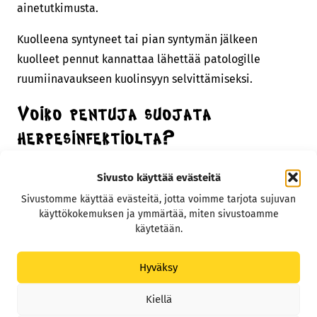
ainetutkimusta.
Kuolleena syntyneet tai pian syntymän jälkeen
kuolleet pennut kannattaa lähettää patologille
ruumiinavaukseen kuolinsyyn selvittämiseksi.
Voiko pentuja suojata
herpesinfektiolta?
Tärkein keino suojata pennut on huolehtia tiineen
Sivusto käyttää evästeitä
nartun terveydestä ja vähentää stressiä. Suomessa ja
Sivustomme käyttää evästeitä, jotta voimme tarjota sujuvan
monissa muissa maissa on saatavilla herpesrokote
käyttökokemuksen ja ymmärtää, miten sivustoamme
käytetään.
tiineille nartuille, joka vähentää merkittävästi
pentukuolleisuuden riskiä. Lisäksi hyvä hygienia ja
Hyväksy
pentujen pitäminen lämpiminä ovat tärkeitä
suojatoimia.
Kiellä