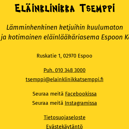
Eläinklinikka Tsemppi
Lämminhenkinen ketjuihin kuulumaton
 ja kotimainen eläinlääkäriasema Espoon K
Ruskatie 1, 02970 Espoo
Puh. 010 348 3000
tsemppi@elainklinikkatsemppi.fi
Seuraa meitä
Facebookissa
Seuraa meitä
Instagramissa
Tietosuojaseloste
Evästekäytäntö