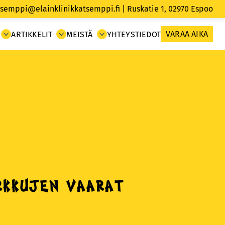
tsemppi@elainklinikkatsemppi.fi
| Ruskatie 1, 02970
Espoo
VARAA AIKA
ARTIKKELIT
MEISTÄ
YHTEYSTIEDOT
rkkujen vaarat