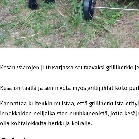
Kesän vaarojen juttusarjassa seuraavaksi grilliherkkujen 
Kesä on täällä ja sen myötä myös grillijuhlat koko p
Kannattaa kuitenkin muistaa, että grilliherkuista erityi
innokkaiden nelijalkaisten nuuhkunenistä, jotta kesäjuh
olla kohtalokkaita herkkuja koiralle.