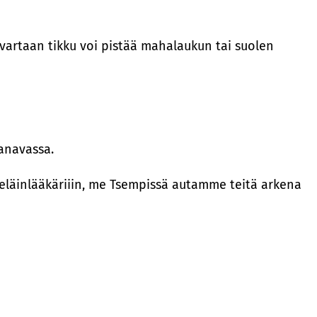
ivartaan tikku voi pistää mahalaukun tai suolen
kanavassa.
 eläinlääkäriiin, me Tsempissä autamme teitä arkena