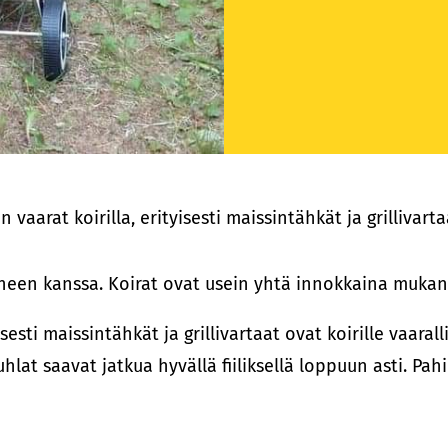
vaarat koirilla, erityisesti maissintähkät ja grillivarta
erheen kanssa. Koirat ovat usein yhtä innokkaina muk
sesti maissintähkät ja grillivartaat ovat koirille vaara
lat saavat jatkua hyvällä fiiliksellä loppuun asti. Pah