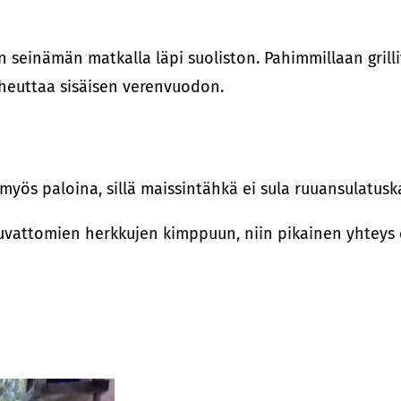
n seinämän matkalla läpi suoliston. Pahimmillaan grill
heuttaa sisäisen verenvuodon.
 myös paloina, sillä maissintähkä ei sula ruuansulatus
 luvattomien herkkujen kimppuun, niin pikainen yhteys