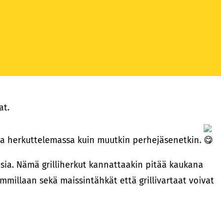
at.
ana herkuttelemassa kuin muutkin perhejäsenetkin.
llisia. Nämä grilliherkut kannattaakin pitää kaukana
immillaan sekä maissintähkät että grillivartaat voivat