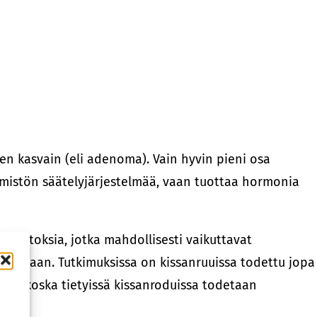
nen kasvain (eli adenoma). Vain hyvin pieni osa
limistön säätelyjärjestelmää, vaan tuottaa hormonia
tamuutoksia, jotka mahdollisesti vaikuttavat
oimintaan. Tutkimuksissa on kissanruuissa todettu jopa
ynä, koska tietyissä kissanroduissa todetaan