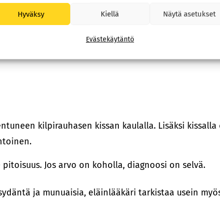
Hyväksy
Kiellä
Näytä asetukset
Evästekäytäntö
entuneen kilpirauhasen kissan kaulalla. Lisäksi kissalla
ntoinen.
 pitoisuus. Jos arvo on koholla, diagnoosi on selvä.
sydäntä ja munuaisia, eläinlääkäri tarkistaa usein my