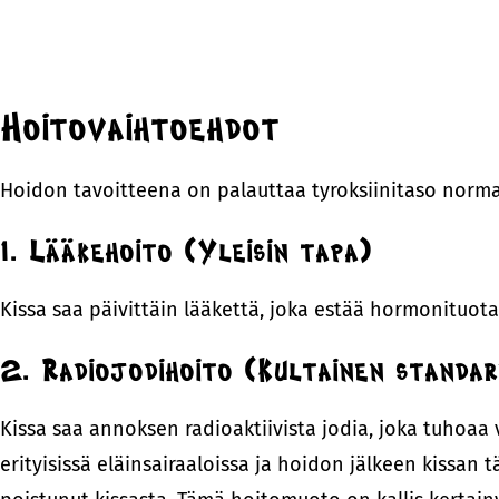
Hoitovaihtoehdot
Hoidon tavoitteena on palauttaa tyroksiinitaso normaa
1. Lääkehoito (Yleisin tapa)
Kissa saa päivittäin lääkettä, joka estää hormonituota
2. Radiojodihoito (Kultainen standar
Kissa saa annoksen radioaktiivista jodia, joka tuhoa
erityisissä eläinsairaaloissa ja hoidon jälkeen kissan 