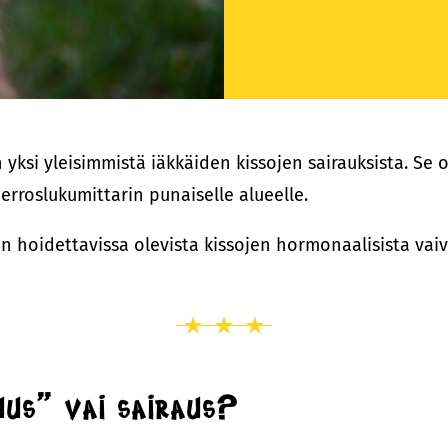
yksi yleisimmistä iäkkäiden kissojen sairauksista. Se on
rroslukumittarin punaiselle alueelle.
en hoidettavissa olevista kissojen hormonaalisista vaiv
uus” vai sairaus?