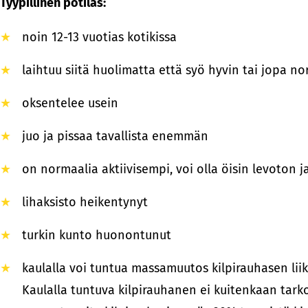
Tyypillinen potilas:
noin 12-13 vuotias kotikissa
laihtuu siitä huolimatta että syö hyvin tai jopa
oksentelee usein
juo ja pissaa tavallista enemmän
on normaalia aktiivisempi, voi olla öisin levoton 
lihaksisto heikentynyt
turkin kunto huonontunut
kaulalla voi tuntua massamuutos kilpirauhasen lii
Kaulalla tuntuva kilpirauhanen ei kuitenkaan tarko