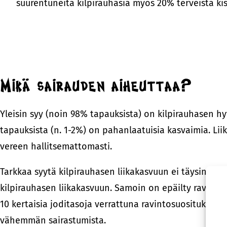
suurentuneita kilpirauhasia myös 20% terveistä kis
Mikä sairauden aiheuttaa?
Yleisin syy (noin 98% tapauksista) on kilpirauhasen h
tapauksista (n. 1-2%) on pahanlaatuisia kasvaimia. Li
vereen hallitsemattomasti.
Tarkkaa syytä kilpirauhasen liikakasvuun ei täysin tie
kilpirauhasen liikakasvuun. Samoin on epäilty ravinno
10 kertaisia joditasoja verrattuna ravintosuosituksiin
vähemmän sairastumista.