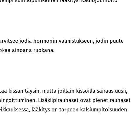
alvempi kuin lopunikäinen lääkitys. Radiojodihoito
 tarvitsee jodia hormonin valmistukseen, jodin puute
uokaa ainoana ruokana.
kissan täysin, mutta joillain kissoilla sairaus uusii,
hingoittuminen. Lisäkilpirauhaset ovat pienet rauhaset
leikkauksessa, lääkitys on tarpeen kalsiumpitoisuuden