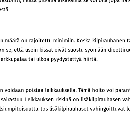
estointi, mutta pitkällä aikavälillä se voi olla jopa h
ystä.
jodin määrä on rajoitettu minimiin. Koska kilpirauhanen
 se, että usein kissat eivät suostu syömään dieettir
erkkupalaa tai ulkoa pyydystettyä hiirtä.
 voidaan poistaa leikkauksella. Tämä hoito voi parantaa 
sairastuu. Leikkauksen riskinä on lisäkilpirauhasen va
lsiumpitoisuutta. Jos lisäkilpirauhaset vahingoittuvat 