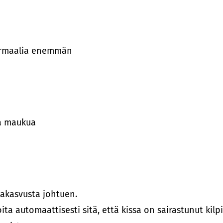
 normaalia enemmän
ja maukua
kakasvusta johtuen.
ita automaattisesti sitä, että kissa on sairastunut kil