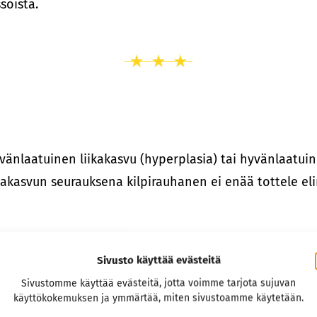
soista.
yvänlaatuinen liikakasvu (hyperplasia) tai hyvänlaatui
ikakasvun seurauksena kilpirauhanen ei enää tottele e
detä, mutta on epäilty mm. erilaisia proteiinien toimin
Sivusto käyttää evästeitä
n korkeiden joditasojen johtavan kilpirauhasen liikat
Sivustomme käyttää evästeitä, jotta voimme tarjota sujuvan
. Geneettinen alttius on todennäköisesti myös taustasy
käyttökokemuksen ja ymmärtää, miten sivustoamme käytetään.