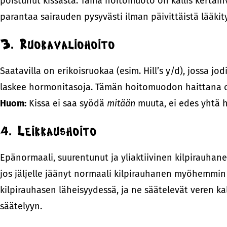
poistunut kissasta. Tämä hoitomuoto on kallis kertainv
parantaa sairauden pysyvästi ilman päivittäistä lääkit
3. Ruokavaliohoito
Saatavilla on erikoisruokaa (esim. Hill’s y/d), jossa 
laskee hormonitasoja. Tämän hoitomuodon haittana on
Huom:
Kissa ei saa syödä
mitään
muuta, ei edes yhtä h
4. Leikkaushoito
Epänormaali, suurentunut ja yliaktiivinen kilpirauhanen
jos jäljelle jäänyt normaali kilpirauhanen myöhemmin 
kilpirauhasen läheisyydessä, ja ne säätelevät veren ka
säätelyyn.