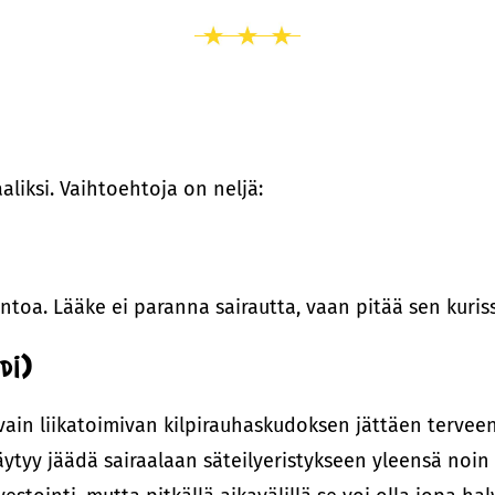
liksi. Vaihtoehtoja on neljä:
ntoa. Lääke ei paranna sairautta, vaan pitää sen kuriss
di)
a vain liikatoimivan kilpirauhaskudoksen jättäen terv
täytyy jäädä sairaalaan säteilyeristykseen yleensä noin