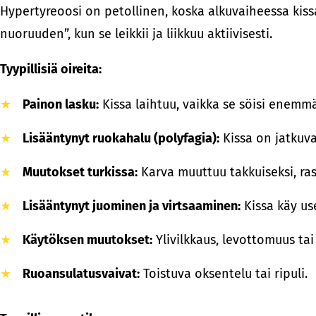
Hypertyreoosi on petollinen, koska alkuvaiheessa kissa
nuoruuden”, kun se leikkii ja liikkuu aktiivisesti.
Tyypillisiä oireita:
Painon lasku:
Kissa laihtuu, vaikka se söisi enemm
Lisääntynyt ruokahalu (polyfagia):
Kissa on jatkuva
Muutokset turkissa:
Karva muuttuu takkuiseksi, ras
Lisääntynyt juominen ja virtsaaminen:
Kissa käy us
Käytöksen muutokset:
Ylivilkkaus, levottomuus tai
Ruoansulatusvaivat:
Toistuva oksentelu tai ripuli.