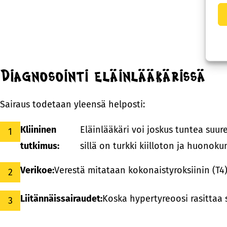
Diagnosointi eläinlääkärissä
Sairaus todetaan yleensä helposti:
Kliininen
Eläinlääkäri voi joskus tuntea suur
tutkimus:
sillä on turkki kiilloton ja huonoku
Verikoe:
Verestä mitataan kokonaistyroksiinin (T4)
Liitännäissairaudet:
Koska hypertyreoosi rasittaa 