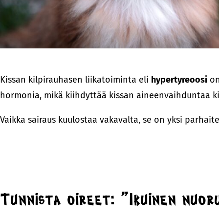
Kissan kilpirauhasen liikatoiminta eli
hypertyreoosi
on 
hormonia, mikä kiihdyttää kissan aineenvaihduntaa kie
Vaikka sairaus kuulostaa vakavalta, se on yksi parhait
Tunnista oireet: ”Ikuinen nuor