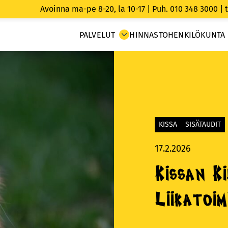
Avoinna ma-pe 8-20, la 10-17 |
Puh. 010 348 3000
|
PALVELUT
HINNASTO
HENKILÖKUNTA
KISSA
SISÄTAUDIT
17.2.2026
Kissan K
Liikatoi