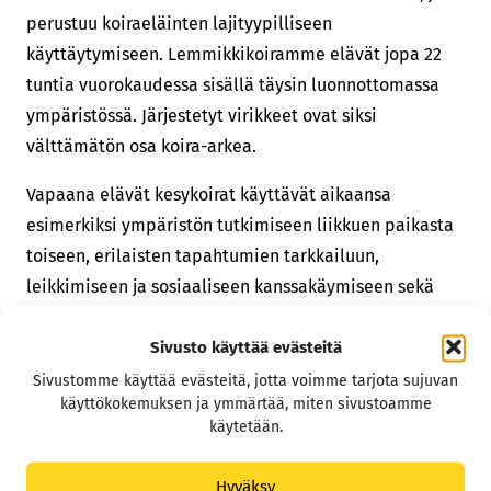
perustuu koiraeläinten lajityypilliseen
käyttäytymiseen. Lemmikkikoiramme elävät jopa 22
tuntia vuorokaudessa sisällä täysin luonnottomassa
ympäristössä. Järjestetyt virikkeet ovat siksi
välttämätön osa koira-arkea.
Vapaana elävät kesykoirat käyttävät aikaansa
esimerkiksi ympäristön tutkimiseen liikkuen paikasta
toiseen, erilaisten tapahtumien tarkkailuun,
leikkimiseen ja sosiaaliseen kanssakäymiseen sekä
omien resurssien vartiointiin. Jo pelkästään ruuan
Sivusto käyttää evästeitä
etsimiseen ja ruuan työstämiseen käytetään aikaa
jopa 25% hereilläoloajasta ja ruuan pureskeluun 26
Sivustomme käyttää evästeitä, jotta voimme tarjota sujuvan
käyttökokemuksen ja ymmärtää, miten sivustoamme
min päivässä.
käytetään.
Virike on myös vaihtelua. Itse ajattelen, että virike
Hyväksy
virkistää! Jotta jonkun toiminnan virikearvo säilyy, sitä