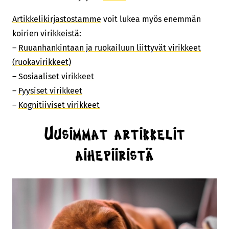
Artikkelikirjastostamme
voit lukea myös enemmän
koirien virikkeistä:
–
Ruuanhankintaan ja ruokailuun liittyvät virikkeet
(ruokavirikkeet)
–
Sosiaaliset virikkeet
–
Fyysiset virikkeet
–
Kognitiiviset virikkeet
Uusimmat artikkelit
aihepiiristä