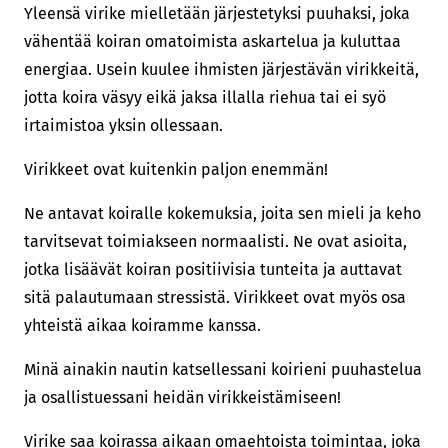
Yleensä virike mielletään järjestetyksi puuhaksi, joka
vähentää koiran omatoimista askartelua ja kuluttaa
energiaa. Usein kuulee ihmisten järjestävän virikkeitä,
jotta koira väsyy eikä jaksa illalla riehua tai ei syö
irtaimistoa yksin ollessaan.
Virikkeet ovat kuitenkin paljon enemmän!
Ne antavat koiralle kokemuksia, joita sen mieli ja keho
tarvitsevat toimiakseen normaalisti. Ne ovat asioita,
jotka lisäävät koiran positiivisia tunteita ja auttavat
sitä palautumaan stressistä. Virikkeet ovat myös osa
yhteistä aikaa koiramme kanssa.
Minä ainakin nautin katsellessani koirieni puuhastelua
ja osallistuessani heidän virikkeistämiseen!
Virike saa koirassa aikaan omaehtoista toimintaa, joka