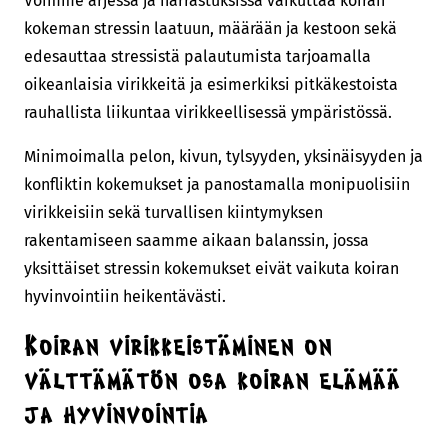
Voimme arjessa ja harrastuksissa vaikuttaa koiran
kokeman stressin laatuun, määrään ja kestoon sekä
edesauttaa stressistä palautumista tarjoamalla
oikeanlaisia virikkeitä ja esimerkiksi pitkäkestoista
rauhallista liikuntaa virikkeellisessä ympäristössä.
Minimoimalla pelon, kivun, tylsyyden, yksinäisyyden ja
konfliktin kokemukset ja panostamalla monipuolisiin
virikkeisiin sekä turvallisen kiintymyksen
rakentamiseen saamme aikaan balanssin, jossa
yksittäiset stressin kokemukset eivät vaikuta koiran
hyvinvointiin heikentävästi.
Koiran virikkeistäminen on
välttämätön osa koiran elämää
ja hyvinvointia