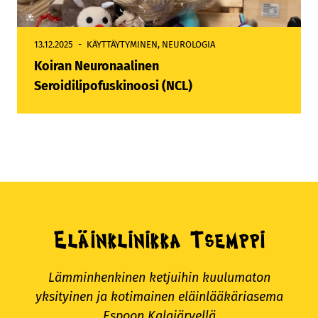
13.12.2025
KÄYTTÄYTYMINEN
,
NEUROLOGIA
Koiran Neuronaalinen
Seroidilipofuskinoosi (NCL)
Eläinklinikka Tsemppi
Lämminhenkinen ketjuihin kuulumaton
yksityinen ja kotimainen eläinlääkäriasema
Espoon Kalajärvellä