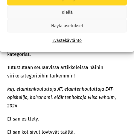
ei saa olla tarjolla ihan koko ajan. Virikkeitä tulee
Kiellä
vaihdella ja varioida usein.
Näytä asetukset
Virikkeet voidaan karkeasti jakaa viiteen kategoriaan:
sosiaaliset, fyysiset, kognitiiviset, ruokinta ja
Evästekäytäntö
aistivirikkeet. Useissa virikkeissä myös yhdistyvät eri
kategoriat.
Tutustutaan seuraavissa artikkeleissa näihin
virikekategorioihin tarkemmin!
kirj. eläintenkouluttaja AT, eläintenkouluttaja EAT-
opiskelija, koiranomi, eläintenhoitaja Elisa Ekholm,
2024
Elisan
esittely.
Elisan kotisivut löytyvät
täältä
.