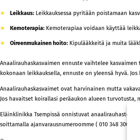
Leikkaus:
Leikkauksessa pyritään poistamaan kasvai
Kemoterapia:
Kemoterapiaa voidaan käyttää leikka
Oireenmukainen hoito:
Kipulääkkeitä ja muita lääk
Anaalirauhaskasvaimen ennuste vaihtelee kasvaimen ty
kokonaan leikkauksella, ennuste on yleensä hyvä. Jos
Anaalirauhaskasvaimet ovat harvinainen mutta vakava s
Jos havaitset koirallasi peräaukon alueen turvotusta, 
Eläinklinikka Tsempissä onnistuvat anaalirauhasten p
soittamalla ajanvarausnumeroomme ( 010 348 3000 ).
⭐