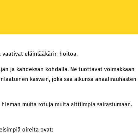
vaativat eläinlääkärin hoitoa.
neljän ja kahdeksan kohdalla. Ne tuottavat voimakkaan
anlaatuinen kasvain, joka saa alkunsa anaalirauhasten
vat hieman muita rotuja muita alttiimpia sairastumaan.
isimpiä oireita ovat: