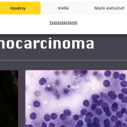
Hyväksy
Kiellä
Näytä asetukset
Evästekäytäntö