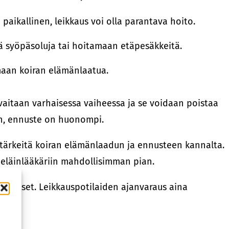
aikallinen, leikkaus voi olla parantava hoito.
ä syöpäsoluja tai hoitamaan etäpesäkkeitä.
maan koiran elämänlaatua.
aitaan varhaisessa vaiheessa ja se voidaan poistaa
iin, ennuste on huonompi.
 tärkeitä koiran elämänlaadun ja ennusteen kannalta.
ä eläinlääkäriin mahdollisimman pian.
kkaukset. Leikkauspotilaiden ajanvaraus aina