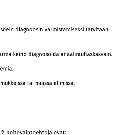
 Usdein diagnoosin varmistamiseksi tarvitaan
varma keino diagnosoida anaalirauhaskasvain.
semia.
mukkeissa tai muissa elimissä.
piä hoitovaihtoehtoja ovat: