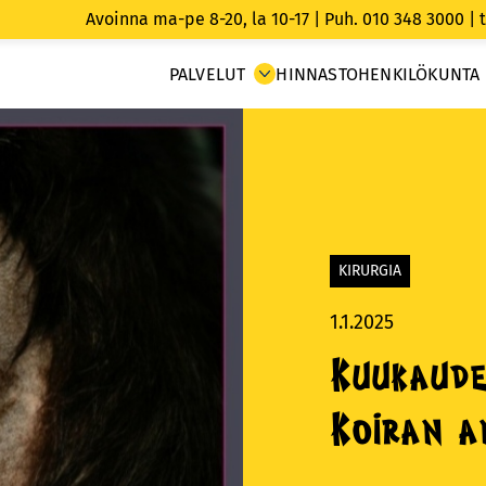
Avoinna ma-pe 8-20, la 10-17 |
Puh. 010 348 3000
|
PALVELUT
HINNASTO
HENKILÖKUNTA
KIRURGIA
1.1.2025
Kuukaude
Koiran a