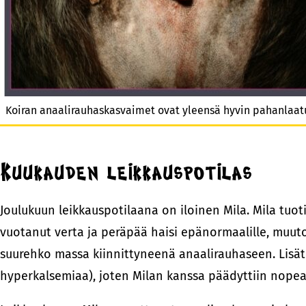
Koiran anaalirauhaskasvaimet ovat yleensä hyvin pahanlaat
Kuukauden leikkauspotilas
Joulukuun leikkauspotilaana on iloinen Mila. Mila tuoti
vuotanut verta ja peräpää haisi epänormaalille, muuto
suurehko massa kiinnittyneenä anaalirauhaseen. Lisät
hyperkalsemiaa), joten Milan kanssa päädyttiin nopeal