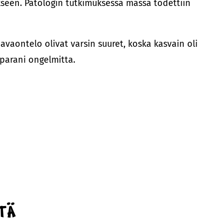
kseen. Patologin tutkimuksessa massa todettiin
vaontelo olivat varsin suuret, koska kasvain oli
 parani ongelmitta.
stä