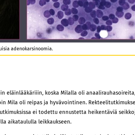
uisia adenokarsinoomia.
in eläinlääkäriiin, koska Milalla oli anaalirauhasoireit
in Mila oli reipas ja hyvävointinen. Rekteelitutkimuks
utkimuksissa ei todettu ennustetta heikentäviä seikko
la aikataululla leikkaukseen.