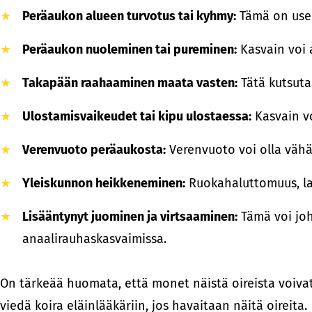
Peräaukon alueen turvotus tai kyhmy:
Tämä on usei
Peräaukon nuoleminen tai pureminen:
Kasvain voi a
Takapään raahaaminen maata vasten:
Tätä kutsuta
Ulostamisvaikeudet tai kipu ulostaessa:
Kasvain vo
Verenvuoto peräaukosta:
Verenvuoto voi olla vähäi
Yleiskunnon heikkeneminen:
Ruokahaluttomuus, la
Lisääntynyt juominen ja virtsaaminen:
Tämä voi joh
anaalirauhaskasvaimissa.
On tärkeää huomata, että monet näistä oireista voivat
viedä koira eläinlääkäriin, jos havaitaan näitä oireita.