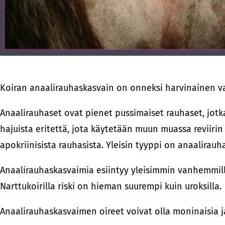
Koiran anaalirauhaskasvain on onneksi harvinainen vai
Anaalirauhaset ovat pienet pussimaiset rauhaset, jotk
hajuista eritettä, jota käytetään muun muassa reviir
apokriinisista rauhasista. Yleisin tyyppi on anaalira
Anaalirauhaskasvaimia esiintyy yleisimmin vanhemmilla k
Narttukoirilla riski on hieman suurempi kuin uroksilla.
Anaalirauhaskasvaimen oireet voivat olla moninaisia j