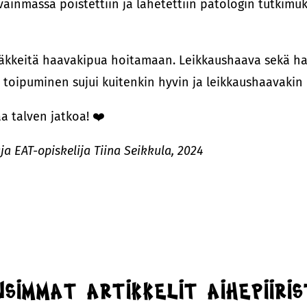
ainmassa poistettiin ja lähetettiin patologin tutkimu
ääkkeitä haavakipua hoitamaan. Leikkaushaava sekä haa
ta toipuminen sujui kuitenkin hyvin ja leikkaushaavakin
a talven jatkoa! ❤️
aja EAT-opiskelija Tiina Seikkula, 2024
simmat artikkelit aihepiiri