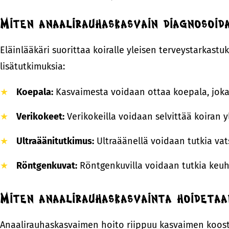
Miten anaalirauhaskasvain diagnosoid
Eläinlääkäri suorittaa koiralle yleisen terveystarkast
lisätutkimuksia:
Koepala:
Kasvaimesta voidaan ottaa koepala, joka 
Verikokeet:
Verikokeilla voidaan selvittää koiran 
Ultraäänitutkimus:
Ultraäänellä voidaan tutkia vat
Röntgenkuvat:
Röntgenkuvilla voidaan tutkia keuh
Miten anaalirauhaskasvainta hoideta
Anaalirauhaskasvaimen hoito riippuu kasvaimen koosta,