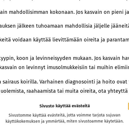
n mahdollisimman kokonaan. Jos kasvain on pieni ja p
uksen jälkeen tuhoamaan mahdollisia jäljelle jääneit
keitä voidaan käyttää lievittämään oireita ja paranta
ypin, koon ja levinneisyyden mukaan. Jos kasvain hav
 kasvain on levinnyt imusolmukkeisiin tai muihin elim
airaus koirilla. Varhainen diagnosointi ja hoito ovat
nuolemista, raahaamista tai muita oireita, ota yhteytt
oistoleikkaukset sekä myös anaalirauhaskasvainten lei
Sivusto käyttää evästeitä
Sivustomme käyttää evästeitä, jotta voimme tarjota sujuvan
käyttökokemuksen ja ymmärtää, miten sivustoamme käytetään.