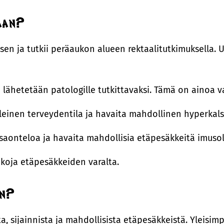
aan?
uksen ja tutkii peräaukon alueen rektaalitutkimuksella.
lähetetään patologille tutkittavaksi. Tämä on ainoa 
yleinen terveydentila ja havaita mahdollinen hyperkal
saonteloa ja havaita mahdollisia etäpesäkkeitä imusol
koja etäpesäkkeiden varalta.
an?
 sijainnista ja mahdollisista etäpesäkkeistä. Yleisim