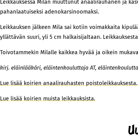
Leikkauksessa Milan muuttunut anaalirauhanen ja kasv
pahanlaatuiseksi adenokarsinoomaksi.
Leikkauksen jälkeen Mila sai kotiin voimakkaita kipul
yllättävän suuri, yli 5 cm halkaisijaltaan. Leikkaukses
Toivotammekin Milalle kaikkea hyvää ja oikein mukava
kirj. eläinlääkäri, eläintenkouluttaja AT, eläintenkoulutt
Lue lisää koirien anaalirauhasten poistoleikkauksesta.
Lue lisää koirien muista leikkauksista.
Uu