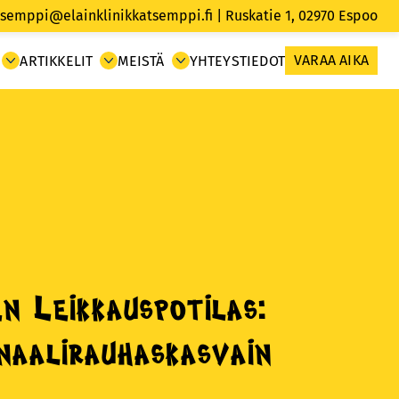
tsemppi@elainklinikkatsemppi.fi
| Ruskatie 1, 02970
Espoo
VARAA AIKA
ARTIKKELIT
MEISTÄ
YHTEYSTIEDOT
n Leikkauspotilas:
naalirauhaskasvain