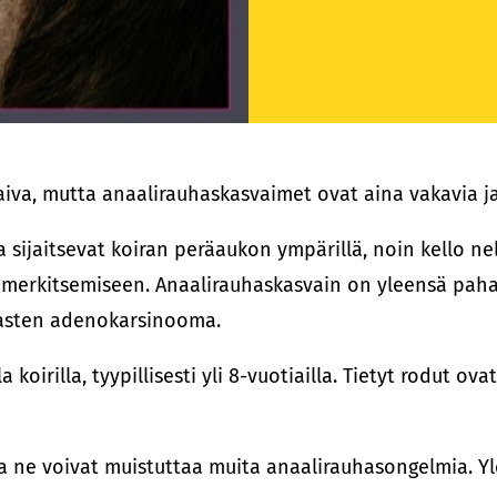
va, mutta anaalirauhaskasvaimet ovat aina vakavia ja 
a sijaitsevat koiran peräaukon ympärillä, noin kello 
in merkitsemiseen. Anaalirauhaskasvain on yleensä pah
uhasten adenokarsinooma.
oirilla, tyypillisesti yli 8-vuotiailla. Tietyt rodut o
a ne voivat muistuttaa muita anaalirauhasongelmia. Yle