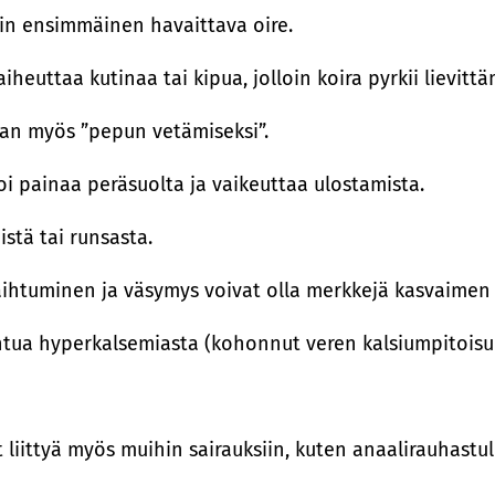
n ensimmäinen havaittava oire.
iheuttaa kutinaa tai kipua, jolloin koira pyrkii lievit
an myös ”pepun vetämiseksi”.
i painaa peräsuolta ja vaikeuttaa ulostamista.
stä tai runsasta.
ihtuminen ja väsymys voivat olla merkkejä kasvaimen 
tua hyperkalsemiasta (kohonnut veren kalsiumpitoisuu
 liittyä myös muihin sairauksiin, kuten anaalirauhastu