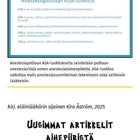
Anestesiapotilaan ASA-luokituksella selvitetään potilaan
anestesiariskiä ennen anestesiatoimenpidettä. ASA-luokitus
vaikuttaa myös anestesiasuunnitelman tekemiseen sekä valittaviin
lääkkeisiin.
kirj. eläinlääkärin sijainen Kira Åström, 202
5
Uusimmat artikkelit
aihepiiristä