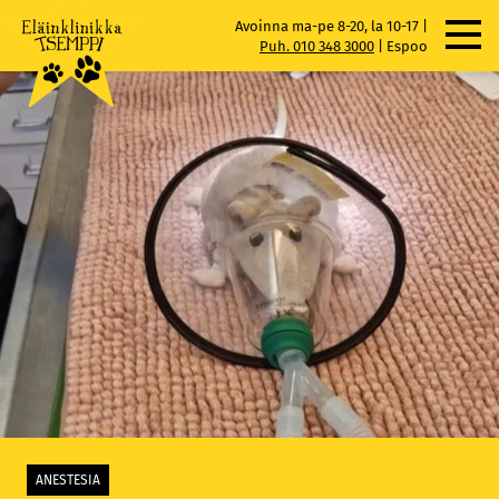
Skip
Avoinna ma-pe 8-20, la 10-17 |
to
Puh. 010 348 3000
|
Espoo
content
ANESTESIA