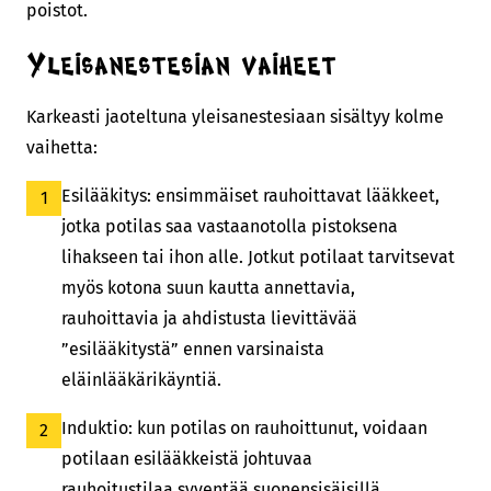
poistot.
Yleisanestesian vaiheet
Karkeasti jaoteltuna yleisanestesiaan sisältyy kolme
vaihetta:
Esilääkitys: ensimmäiset rauhoittavat lääkkeet,
jotka potilas saa vastaanotolla pistoksena
lihakseen tai ihon alle. Jotkut potilaat tarvitsevat
myös kotona suun kautta annettavia,
rauhoittavia ja ahdistusta lievittävää
”esilääkitystä” ennen varsinaista
eläinlääkärikäyntiä.
Induktio: kun potilas on rauhoittunut, voidaan
potilaan esilääkkeistä johtuvaa
rauhoitustilaa syventää suonensisäisillä