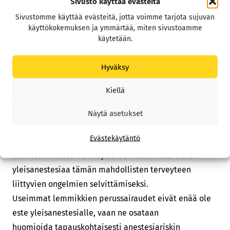
Sivusto käyttää evästeitä
koska toimenpiteeseen liittyy aina riskejä –
Sivustomme käyttää evästeitä, jotta voimme tarjota sujuvan
sekä yleisiä (mm. lääkereaktiot) että
käyttökokemuksen ja ymmärtää, miten sivustoamme
käytetään.
potilaskohtaisempia (mm. erilaiset sisäelinten
perussairaudentilat). Näistä vakavin, eli anestesiasta
Hyväksy
aiheutuvat kuolemantapaukset, ovat terveillä
eläimillä hyvin harvinaisia. Tutkimuksissa
Kiellä
anestesiakuolleisuus on terveillä koirilla 0,05% sekä
kissoilla 0,11% (Grubb T, 2020), eli hyvin alhaiset.
Näytä asetukset
Kuolleisuusluvut kuitenkin nousevat potilaan
Evästekäytäntö
sairastavuuden noustessa, josta syystä suositellaan
mm. lemmikkien verinäytteiden tutkimista ennen
yleisanestesiaa tämän mahdollisten terveyteen
liittyvien ongelmien selvittämiseksi.
Useimmat lemmikkien perussairaudet eivät enää ole
este yleisanestesialle, vaan ne osataan
huomioida tapauskohtaisesti anestesiariskin