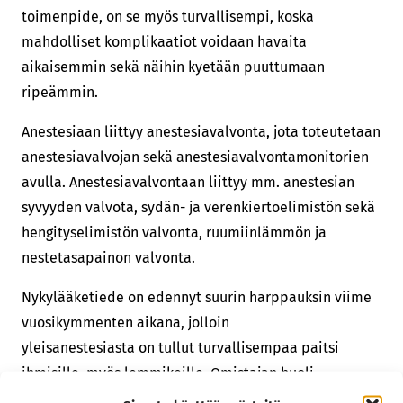
toimenpide, on se myös turvallisempi, koska
mahdolliset komplikaatiot voidaan havaita
aikaisemmin sekä näihin kyetään puuttumaan
ripeämmin.
Anestesiaan liittyy anestesiavalvonta, jota toteutetaan
anestesiavalvojan sekä anestesiavalvontamonitorien
avulla. Anestesiavalvontaan liittyy mm. anestesian
syvyyden valvota, sydän- ja verenkiertoelimistön sekä
hengityselimistön valvonta, ruumiinlämmön ja
nestetasapainon valvonta.
Nykylääketiede on edennyt suurin harppauksin viime
vuosikymmenten aikana, jolloin
yleisanestesiasta on tullut turvallisempaa paitsi
ihmisille, myös lemmikeille. Omistajan huoli
yleisanestesiasta on kutenkin täysin ymmärrettävää,